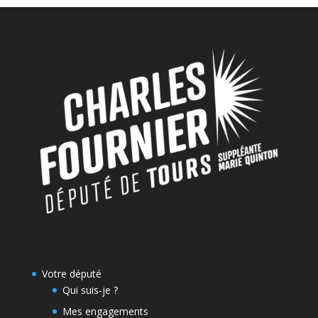
Votre député
Qui suis-je ?
Mes engagements