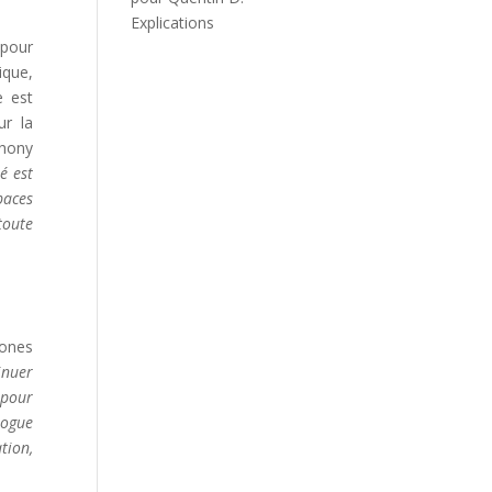
Explications
 pour
ique,
e est
ur la
thony
té est
paces
toute
zones
inuer
 pour
logue
tion,