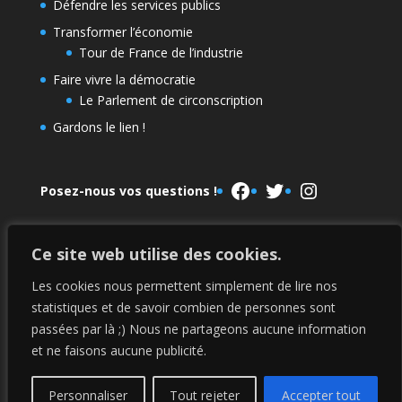
Défendre les services publics
Transformer l’économie
Tour de France de l’industrie
Faire vivre la démocratie
Le Parlement de circonscription
Gardons le lien !
Facebook
Twitter
Instagram
Posez-nous vos questions !
Ce site web utilise des cookies.
Le Parlement de la NUPES
La campagne 2022
Les cookies nous permettent simplement de lire nos
statistiques et de savoir combien de personnes sont
passées par là ;) Nous ne partageons aucune information
Mentions légales
et ne faisons aucune publicité.
Personnaliser
Tout rejeter
Accepter tout