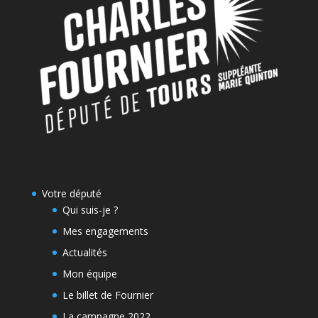
Votre député
Qui suis-je ?
Mes engagements
Actualités
Mon équipe
Le billet de Fournier
La campagne 2022