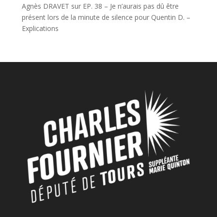
Agnès DRAVET
sur
EP. 38 – Je n’aurais pas dû être
présent lors de la minute de silence pour Quentin D. –
Explications