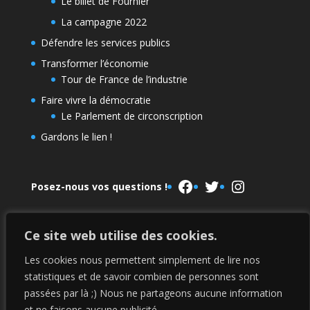
Le billet de Fournier
La campagne 2022
Défendre les services publics
Transformer l’économie
Tour de France de l’industrie
Faire vivre la démocratie
Le Parlement de circonscription
Gardons le lien !
Facebook
Twitter
Instagram
Posez-nous vos questions !
Ce site web utilise des cookies.
Le Parlement de la NUPES
La campagne 2022
Les cookies nous permettent simplement de lire nos
statistiques et de savoir combien de personnes sont
passées par là ;) Nous ne partageons aucune information
Mentions légales
et ne faisons aucune publicité.