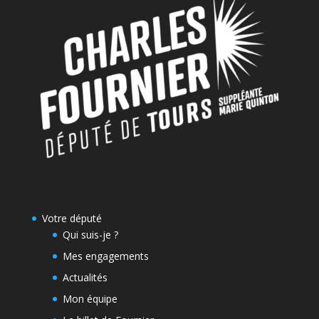
Votre député
Qui suis-je ?
Mes engagements
Actualités
Mon équipe