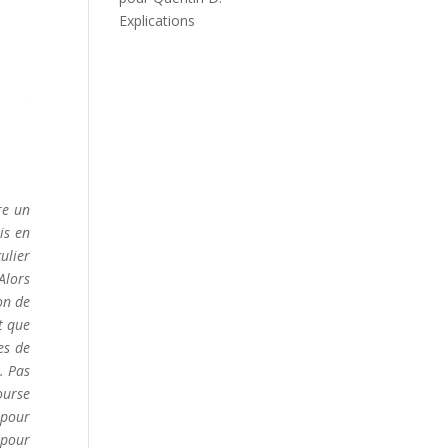
Explications
re un
is en
ulier
Alors
on de
t que
es de
. Pas
ourse
 pour
 pour