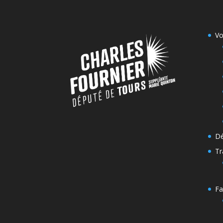
Vo
Dé
Tr
Fa