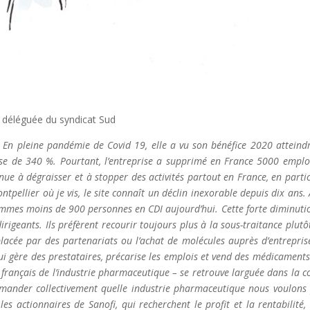
, déléguée du syndicat Sud
n. En pleine pandémie de Covid 19, elle a vu son bénéfice 2020 atteind
usse de 340 %. Pourtant, l’entreprise a supprimé en France 5000 emplo
nue à dégraisser et à stopper des activités partout en France, en partic
pellier où je vis, le site connaît un déclin inexorable depuis dix ans. 
ommes moins de 900 personnes en CDI aujourd’hui. Cette forte diminuti
dirigeants. Ils préfèrent recourir toujours plus à la sous-traitance plutô
placée par des partenariats ou l’achat de molécules auprès d’entrepris
qui gère des prestataires, précarise les emplois et vend des médicaments
français de l’industrie pharmaceutique – se retrouve larguée dans la c
emander collectivement quelle industrie pharmaceutique nous voulons
s actionnaires de Sanofi, qui recherchent le profit et la rentabilité,