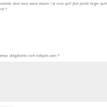
ments dont nous avons besoin ? Je crois qu’il faut plutôt exiger qu’el
ral !”
amps obligatoires sont indiqués avec
*