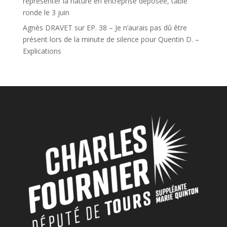
représenter la nature en entreprise déposée, table
ronde le 3 juin
Agnès DRAVET
sur
EP. 38 – Je n’aurais pas dû être
présent lors de la minute de silence pour Quentin D. –
Explications