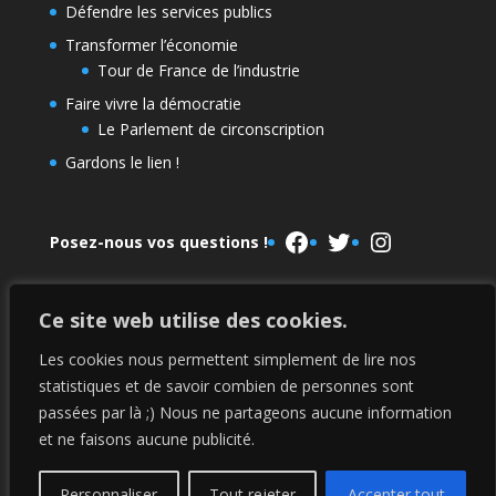
Défendre les services publics
Transformer l’économie
Tour de France de l’industrie
Faire vivre la démocratie
Le Parlement de circonscription
Gardons le lien !
Facebook
Twitter
Instagram
Posez-nous vos questions !
Ce site web utilise des cookies.
Le Parlement de la NUPES
La campagne 2022
Les cookies nous permettent simplement de lire nos
statistiques et de savoir combien de personnes sont
passées par là ;) Nous ne partageons aucune information
Mentions légales
et ne faisons aucune publicité.
Personnaliser
Tout rejeter
Accepter tout