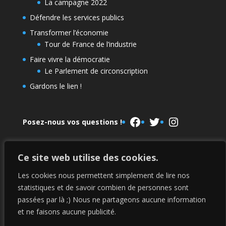
La campagne 2022
Défendre les services publics
Transformer l’économie
Tour de France de l’industrie
Faire vivre la démocratie
Le Parlement de circonscription
Gardons le lien !
Facebook
Twitter
Instagram
Posez-nous vos questions !
Ce site web utilise des cookies.
Le Parlement de la NUPES
La campagne 2022
Les cookies nous permettent simplement de lire nos
statistiques et de savoir combien de personnes sont
passées par là ;) Nous ne partageons aucune information
Mentions légales
et ne faisons aucune publicité.