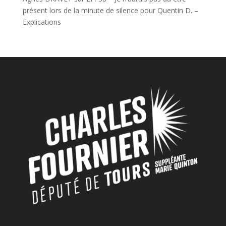
présent lors de la minute de silence pour Quentin D. –
Explications